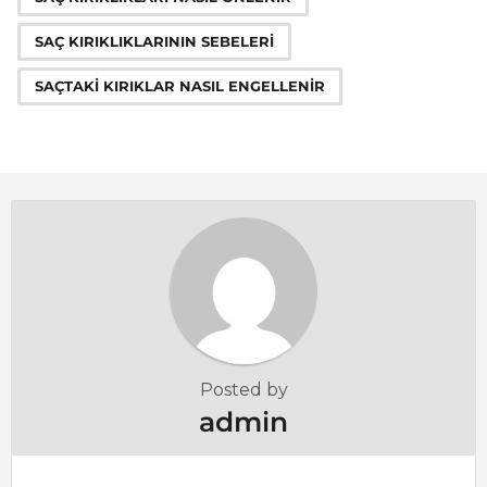
a
g
SAÇ KIRIKLIKLARININ SEBELERI
i
n
SAÇTAKI KIRIKLAR NASIL ENGELLENIR
a
t
i
o
n
Posted by
admin