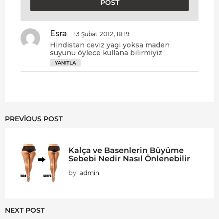
Esra
d
13 Şubat 2012, 18:19
e
Hindistan ceviz yagi yoksa maden
d
suyunu öylece kullana bilirmiyiz
i
YANITLA
k
i
:
PREVIOUS POST
Kalça ve Basenlerin Büyüme
Sebebi Nedir Nasıl Önlenebilir
by
admin
NEXT POST