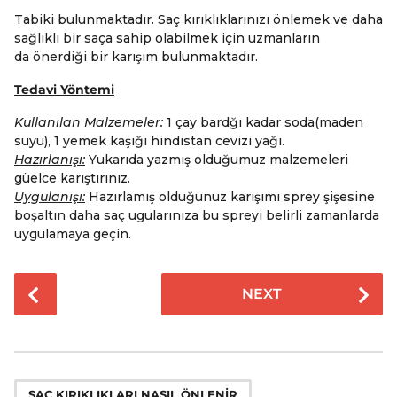
Tabiki bulunmaktadır. Saç kırıklıklarınızı önlemek ve daha
sağlıklı bir saça sahip olabilmek için uzmanların
da önerdiği bir karışım bulunmaktadır.
Tedavi Yöntemi
Kullanılan Malzemeler:
1 çay bardğı kadar soda(maden
suyu), 1 yemek kaşığı hindistan cevizi yağı.
Hazırlanışı:
Yukarıda yazmış olduğumuz malzemeleri
güelce karıştırınız.
Uygulanışı:
Hazırlamış olduğunuz karışımı sprey şişesine
boşaltın daha saç ugularınıza bu spreyi belirli zamanlarda
uygulamaya geçin.
P
NEXT
o
s
t
P
,
,
SAÇ KIRIKLIKLARI NASIL ÖNLENIR