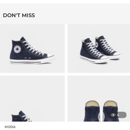
DON'T MISS
4
MODA