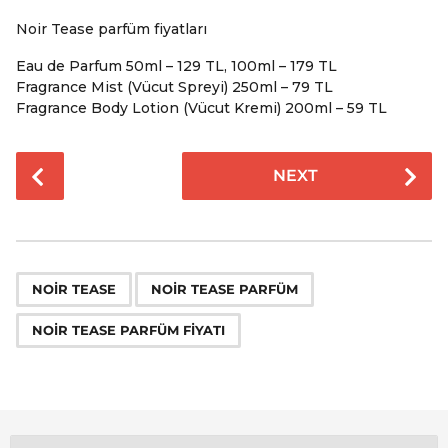
Noir Tease parfüm fiyatları
Eau de Parfum 50ml – 129 TL, 100ml – 179 TL
Fragrance Mist (Vücut Spreyi) 250ml – 79 TL
Fragrance Body Lotion (Vücut Kremi) 200ml – 59 TL
P
NEXT
o
s
t
P
,
,
a
NOIR TEASE
NOIR TEASE PARFÜM
g
NOIR TEASE PARFÜM FIYATI
i
n
a
t