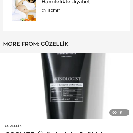
Hamilelikte diyabet
by
admin
MORE FROM:
GÜZELLIK
18
GÜZELLIK