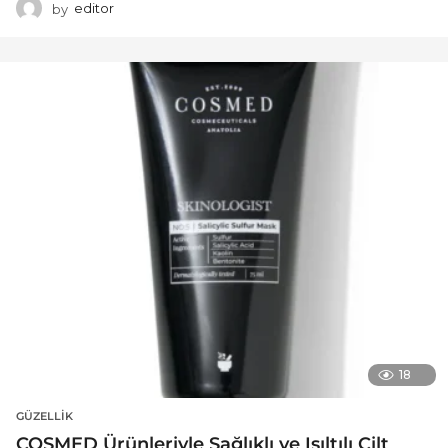
by
editor
18
GÜZELLIK
COSMED Ürünleriyle Sağlıklı ve Işıltılı Cilt