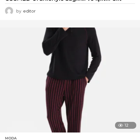
by
editor
12
MODA