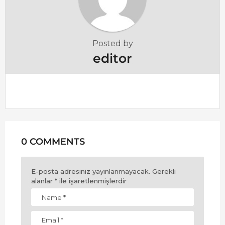
t
i
o
Posted by
n
editor
0 COMMENTS
E-posta adresiniz yayınlanmayacak.
Gerekli
alanlar
*
ile işaretlenmişlerdir