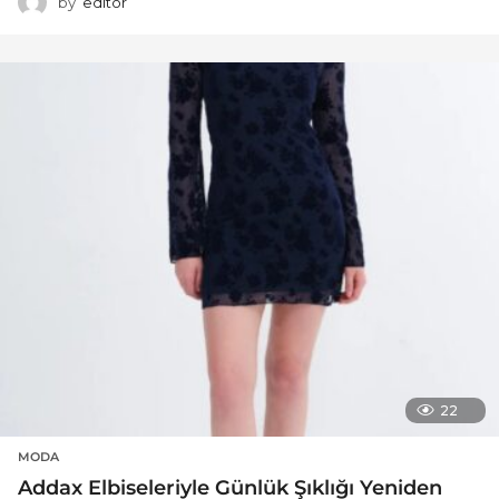
by
editor
22
MODA
Addax Elbiseleriyle Günlük Şıklığı Yeniden