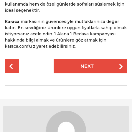
kullanımda hem de özel günlerde sofraları süslemek için
ideal seçenektir.
Karaca
markasının güvencesiyle mutfaklarınıza değer
katın. En sevdiğiniz ürünlere uygun fiyatlarla sahip olmak
istiyorsanız acele edin. 1 Alana 1 Bedava kampanyası
hakkında bilgi almak ve ürünlere göz atmak için
karaca.com’u ziyaret edebilirsiniz.
P
NEXT
o
s
t
P
a
g
i
n
a