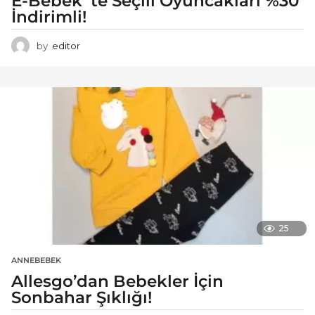
E-Bebek’ te Seçili Oyuncakları %30
İndirimli!
by
editor
25
ANNEBEBEK
Allesgo’dan Bebekler İçin
Sonbahar Şıklığı!