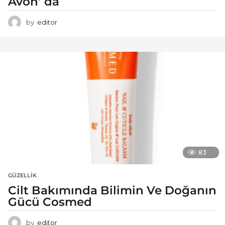
Avon’ da
by
editor
83
GÜZELLIK
Cilt Bakımında Bilimin Ve Doğanın
Gücü Cosmed
by
editor