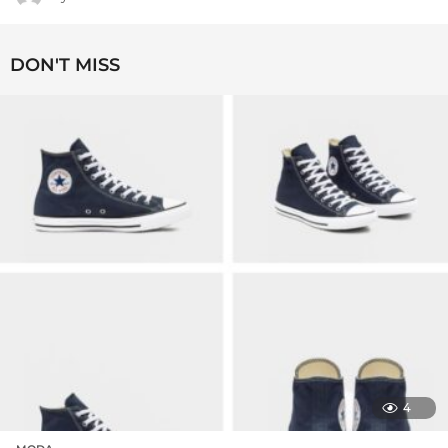
DON'T MISS
4