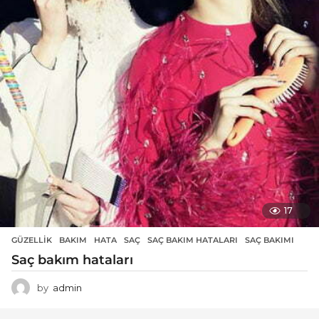
17
GÜZELLIK
BAKIM
,
HATA
,
SAÇ
,
SAÇ BAKIM HATALARI
,
SAÇ BAKIMI
Saç bakım hataları
by
admin