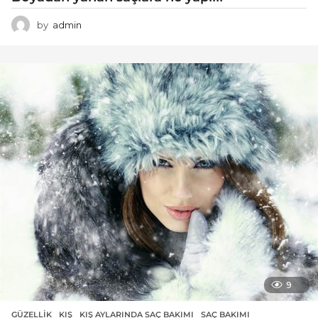
by
admin
9
GÜZELLIK
KIŞ
,
KIŞ AYLARINDA SAÇ BAKIMI
,
SAÇ BAKIMI