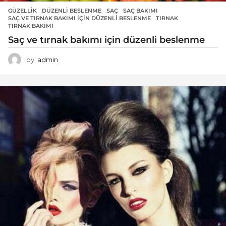
GÜZELLIK
DÜZENLI BESLENME
,
SAÇ
,
SAÇ BAKIMI
,
SAÇ VE TIRNAK BAKIMI IÇIN DÜZENLI BESLENME
,
TIRNAK
,
TIRNAK BAKIMI
Saç ve tırnak bakımı için düzenli beslenme
by
admin