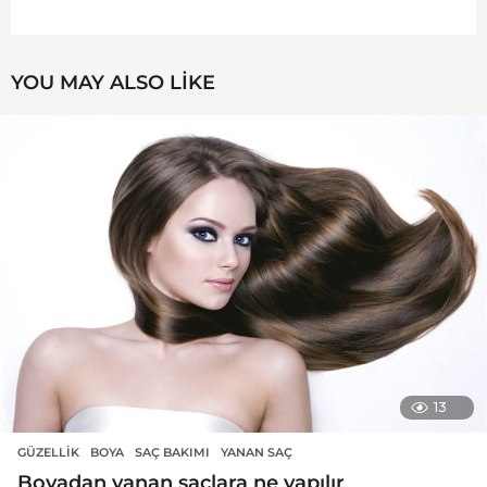
YOU MAY ALSO LIKE
13
GÜZELLIK
BOYA
,
SAÇ BAKIMI
,
YANAN SAÇ
Boyadan yanan saçlara ne yapılır