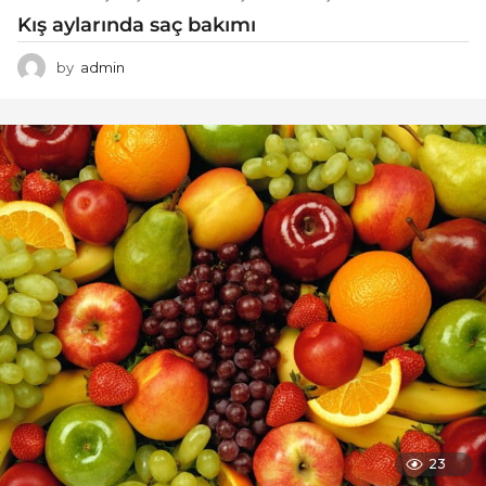
Kış aylarında saç bakımı
by
admin
23