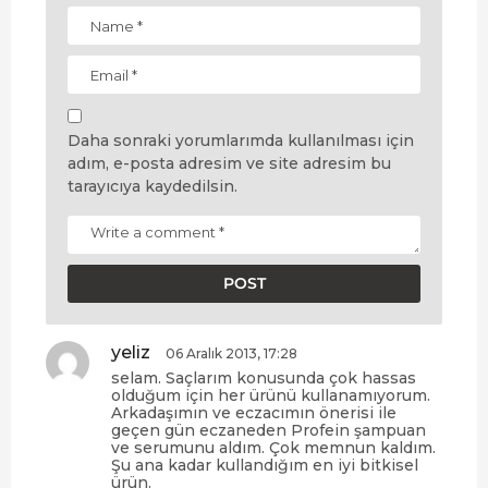
Daha sonraki yorumlarımda kullanılması için
adım, e-posta adresim ve site adresim bu
tarayıcıya kaydedilsin.
yeliz
d
06 Aralık 2013, 17:28
e
selam. Saçlarım konusunda çok hassas
d
olduğum için her ürünü kullanamıyorum.
i
Arkadaşımın ve eczacımın önerisi ile
geçen gün eczaneden Profein şampuan
k
ve serumunu aldım. Çok memnun kaldım.
i
Şu ana kadar kullandığım en iyi bitkisel
:
ürün.