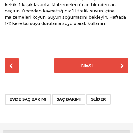
kekik, 1 kaşık lavanta. Malzemeleri önce blenderdan
geçirin. Önceden kaynattığınız 1 litrelik suyun içine
malzemeleri koyun. Suyun soğumasını bekleyin. Haftada
1-2 kere bu suyu durulama suyu olarak kullanın.
P
NEXT
o
s
t
P
,
,
a
EVDE SAÇ BAKIMI
SAÇ BAKIMI
SLIDER
g
i
n
a