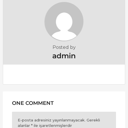
t
i
o
n
Posted by
admin
ONE COMMENT
E-posta adresiniz yayınlanmayacak.
Gerekli
alanlar
*
ile işaretlenmişlerdir