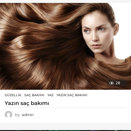
28
GÜZELLIK
SAÇ BAKIMI
,
YAZ
,
YAZIN SAÇ BAKIMI
Yazın saç bakımı
by
admin