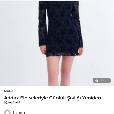
22
MODA
Addax Elbiseleriyle Günlük Şıklığı Yeniden
Keşfet!
by
editor