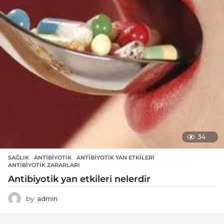
34
SAĞLIK
ANTIBIYOTIK
,
ANTIBIYOTIK YAN ETKILERI
,
ANTIBIYOTIK ZARARLARI
Antibiyotik yan etkileri nelerdir
by
admin