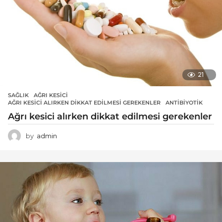
21
SAĞLIK
AĞRI KESICI
,
AĞRI KESICI ALIRKEN DIKKAT EDILMESI GEREKENLER
,
ANTIBIYOTIK
Ağrı kesici alırken dikkat edilmesi gerekenler
by
admin