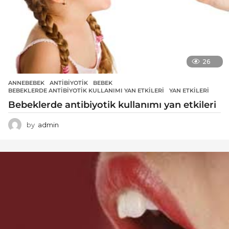
26
ANNEBEBEK
ANTIBIYOTIK
,
BEBEK
,
BEBEKLERDE ANTIBIYOTIK KULLANIMI YAN ETKILERI
,
YAN ETKILERI
Bebeklerde antibiyotik kullanımı yan etkileri
by
admin