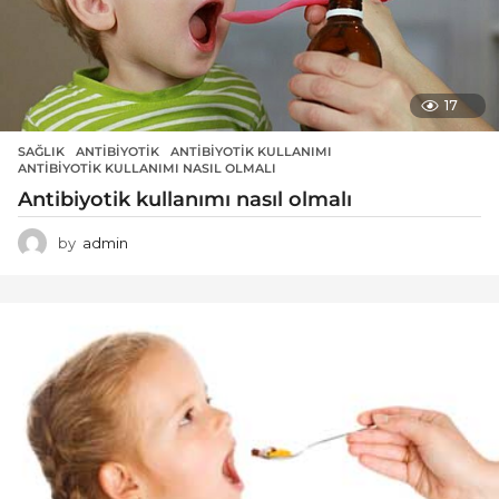
17
SAĞLIK
ANTIBIYOTIK
,
ANTIBIYOTIK KULLANIMI
,
ANTIBIYOTIK KULLANIMI NASIL OLMALI
Antibiyotik kullanımı nasıl olmalı
by
admin