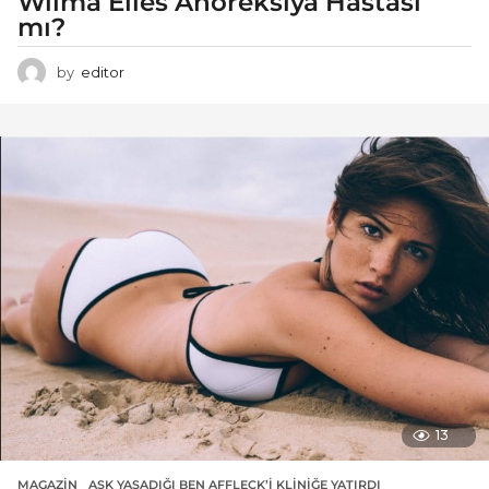
Wilma Elles Anoreksiya Hastası
mı?
by
editor
13
MAGAZIN
AŞK YAŞADIĞI BEN AFFLECK’I KLINIĞE YATIRDI
,