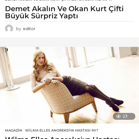
Demet Akalın Ve Okan Kurt Çifti
Büyük Sürpriz Yaptı
by
editor
23
MAGAZIN
WILMA ELLES ANOREKSIYA HASTASI MI?