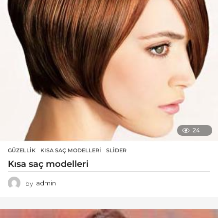
24
GÜZELLIK
KISA SAÇ MODELLERI
,
SLIDER
Kısa saç modelleri
by
admin