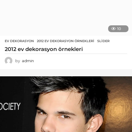
10
EV DEKORASYON
2012 EV DEKORASYON ÖRNEKLERI
,
SLIDER
2012 ev dekorasyon örnekleri
by
admin