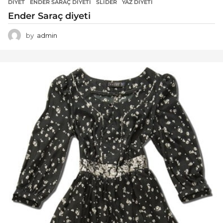
DIYET
ENDER SARAÇ DIYETI
,
SLIDER
,
YAZ DIYETI
Ender Saraç diyeti
by
admin