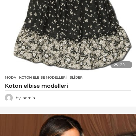
29
MODA
KOTON ELBISE MODELLERI
,
SLIDER
Koton elbise modelleri
by
admin