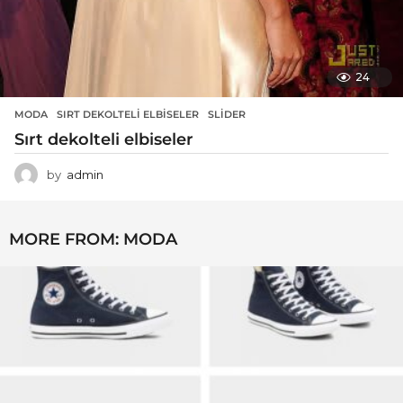
24
MODA
SIRT DEKOLTELI ELBISELER
,
SLIDER
Sırt dekolteli elbiseler
by
admin
MORE FROM:
MODA