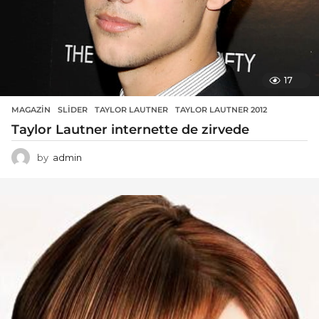
17
MAGAZIN
SLIDER
,
TAYLOR LAUTNER
,
TAYLOR LAUTNER 2012
Taylor Lautner internette de zirvede
by
admin