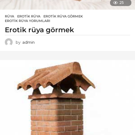
25
RÜYA
EROTIK RÜYA
,
EROTIK RÜYA GÖRMEK
,
EROTIK RÜYA YORUMLARI
Erotik rüya görmek
by
admin