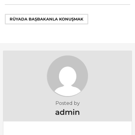
t
P
a
RÜYADA BAŞBAKANLA KONUŞMAK
g
i
n
a
t
i
o
n
Posted by
admin