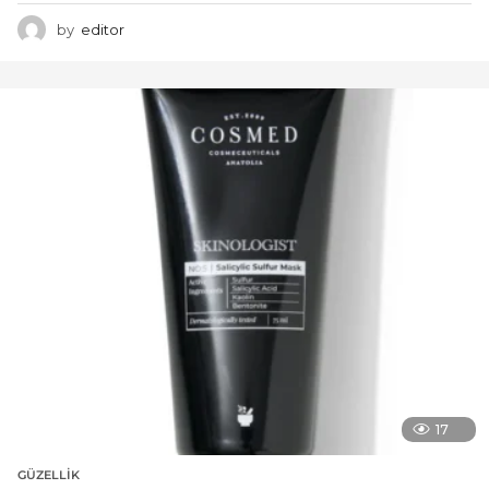
by
editor
17
GÜZELLIK