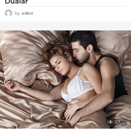
Dualar
by
editor
127