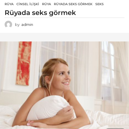
RÜYA
CINSEL ILIŞKI
,
RÜYA
,
RÜYADA SEKS GÖRMEK
,
SEKS
Rüyada seks görmek
by
admin