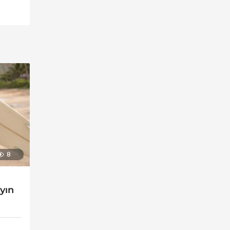
8
ayın