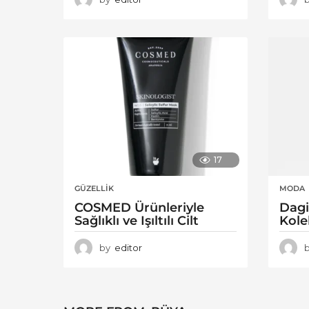
17
GÜZELLIK
MODA
COSMED Ürünleriyle
Dagi
Sağlıklı ve Işıltılı Cilt
Kole
by
editor