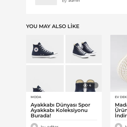
by
admin
YOU MAY ALSO LIKE
4
MODA
EV DE
Ayakkabı Dünyası Spor
Mad
Ayakkabı Koleksiyonu
Ürün
Burada!
İndi
by
editor