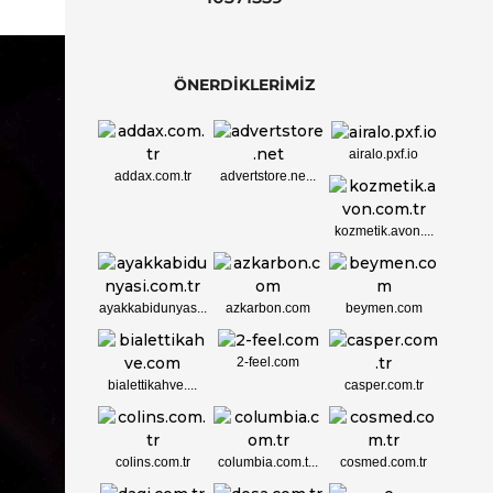
ÖNERDİKLERİMİZ
airalo.pxf.io
addax.com.tr
advertstore.ne...
kozmetik.avon....
ayakkabidunyas...
azkarbon.com
beymen.com
2-feel.com
bialettikahve....
casper.com.tr
colins.com.tr
columbia.com.t...
cosmed.com.tr