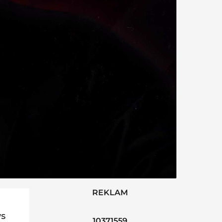
REKLAM
ws
10371559