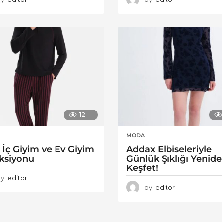
12
MODA
 İç Giyim ve Ev Giyim
Addax Elbiseleriyle
ksiyonu
Günlük Şıklığı Yenid
Keşfet!
by
editor
by
editor