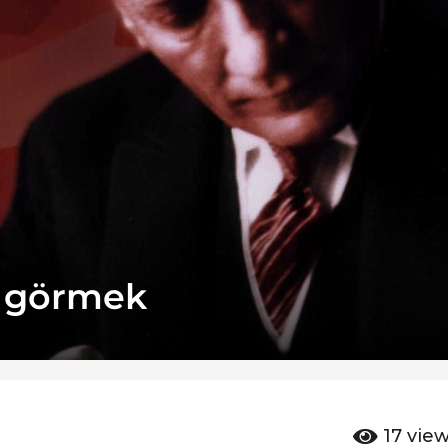
ü görmek
17
vie