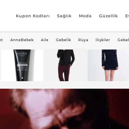
Kupon Kodları
Sağlık
Moda
Güzellik
E
et
AnneBebek
Aile
Gebelik
Rüya
İlişkiler
Gebel