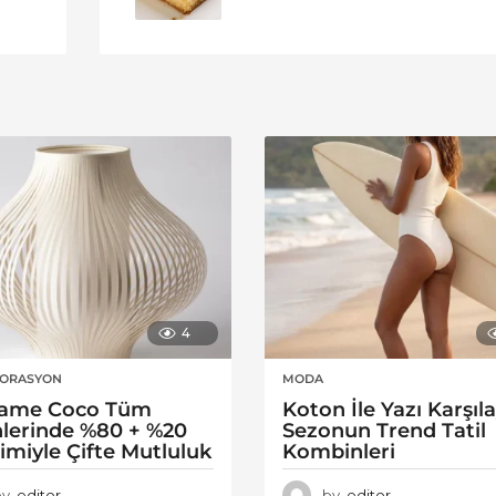
4
KORASYON
MODA
ame Coco Tüm
Koton İle Yazı Karşıl
lerinde %80 + %20
Sezonun Trend Tatil
rimiyle Çifte Mutluluk
Kombinleri
by
editor
by
editor