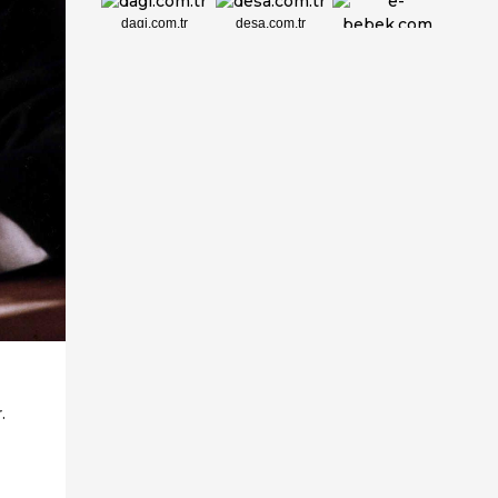
dagi.com.tr
desa.com.tr
e-bebek.com
elbisebul.com
emelpirlanta.c...
etatpur.com.tr
evdeeczane.com
.