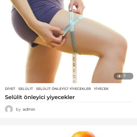
7
DIYET
SELÜLIT
,
SELÜLIT ÖNLEYICI YIYECEKLER
,
YIYECEK
Selülit önleyici yiyecekler
by
admin