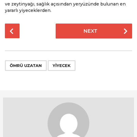
ve zeytinyağı, sağlık açısından yeryüzünde bulunan en
yararlı yiyeceklerden.
P
NEXT
o
s
t
P
,
a
ÖMRÜ UZATAN
YIYECEK
g
i
n
a
t
i
o
n