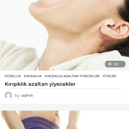
92
GÜZELLIK
KIRIŞIKLIK
,
KIRIŞIKLIK AZALTAN YIYECEKLER
,
YIYECEK
Kırışıklık azaltan yiyecekler
by
admin