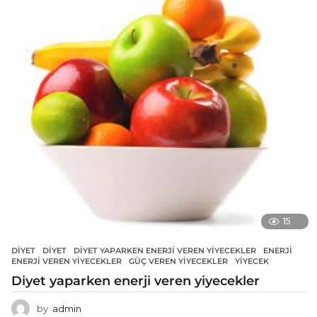
15
DIYET
DIYET
,
DIYET YAPARKEN ENERJI VEREN YIYECEKLER
,
ENERJI
,
ENERJI VEREN YIYECEKLER
,
GÜÇ VEREN YIYECEKLER
,
YIYECEK
Diyet yaparken enerji veren yiyecekler
by
admin