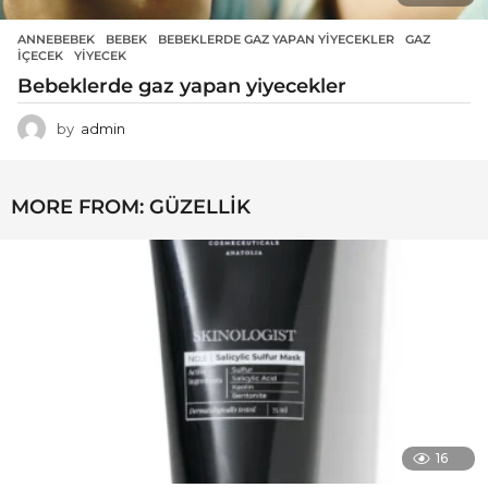
ANNEBEBEK
BEBEK
,
BEBEKLERDE GAZ YAPAN YIYECEKLER
,
GAZ
,
IÇECEK
,
YIYECEK
Bebeklerde gaz yapan yiyecekler
by
admin
MORE FROM:
GÜZELLIK
16