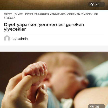
26
DIYET
DIYET
,
DIYET YAPARKEN YENMEMESI GEREKEN YIYECEKLER
,
YIYECEK
Diyet yaparken yenmemesi gereken
yiyecekler
by
admin
28