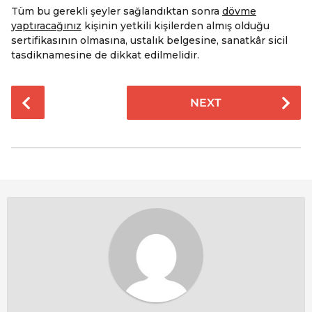
Tüm bu gerekli şeyler sağlandıktan sonra
dövme
yaptıracağınız
kişinin yetkili kişilerden almış olduğu
sertifikasının olmasına, ustalık belgesine, sanatkâr sicil
tasdiknamesine de dikkat edilmelidir.
P
NEXT
o
s
t
P
a
g
i
n
a
t
i
o