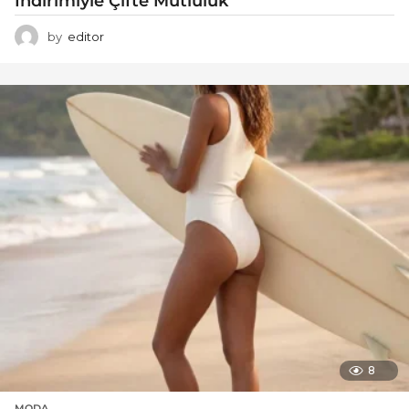
İndirimiyle Çifte Mutluluk
by
editor
8
MODA