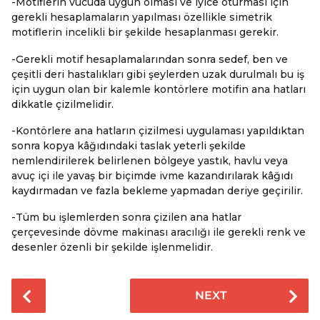
-Motiflerin vücuda uygun olması ve iyice oturması için
gerekli hesaplamaların yapılması özellikle simetrik
motiflerin incelikli bir şekilde hesaplanması gerekir.
-Gerekli motif hesaplamalarından sonra sedef, ben ve
çeşitli deri hastalıkları gibi şeylerden uzak durulmalı bu iş
için uygun olan bir kalemle kontörlere motifin ana hatları
dikkatle çizilmelidir.
-Kontörlere ana hatların çizilmesi uygulaması yapıldıktan
sonra kopya kâğıdındaki taslak yeterli şekilde
nemlendirilerek belirlenen bölgeye yastık, havlu veya
avuç içi ile yavaş bir biçimde ivme kazandırılarak kâğıdı
kaydırmadan ve fazla bekleme yapmadan deriye geçirilir.
-Tüm bu işlemlerden sonra çizilen ana hatlar
çerçevesinde dövme makinası aracılığı ile gerekli renk ve
desenler özenli bir şekilde işlenmelidir.
P
NEXT
o