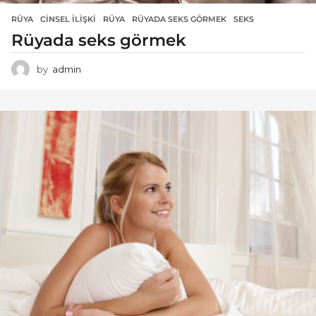
RÜYA
CINSEL ILIŞKI
,
RÜYA
,
RÜYADA SEKS GÖRMEK
,
SEKS
Rüyada seks görmek
by
admin