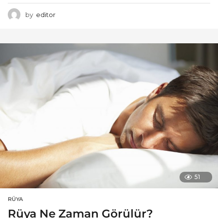
by
editor
51
RÜYA
Rüya Ne Zaman Görülür?