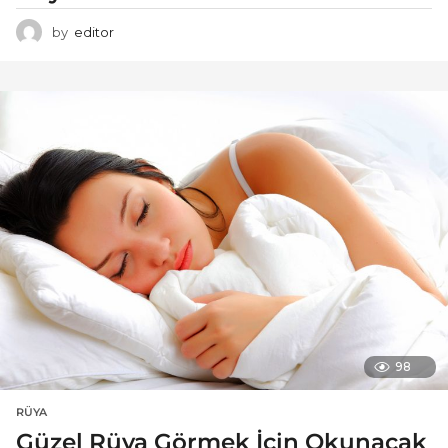
by
editor
98
RÜYA
Güzel Rüya Görmek İçin Okunacak