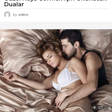
Dualar
by
editor
127