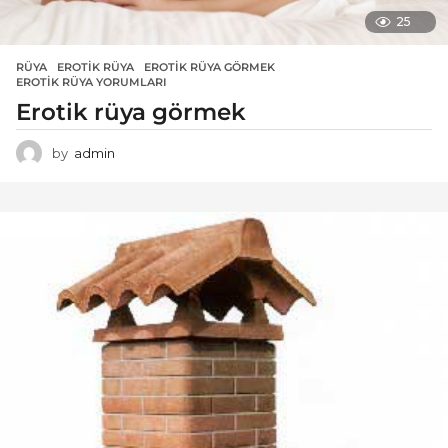
25
RÜYA
EROTIK RÜYA
,
EROTIK RÜYA GÖRMEK
,
EROTIK RÜYA YORUMLARI
Erotik rüya görmek
by
admin