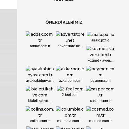
ÖNERDİKLERİMİZ
airalo.pxf.io
addax.com.tr
advertstore.ne...
kozmetik.avon....
ayakkabidunyas...
azkarbon.com
beymen.com
2-feel.com
bialettikahve....
casper.com.tr
colins.com.tr
columbia.com.t...
cosmed.com.tr