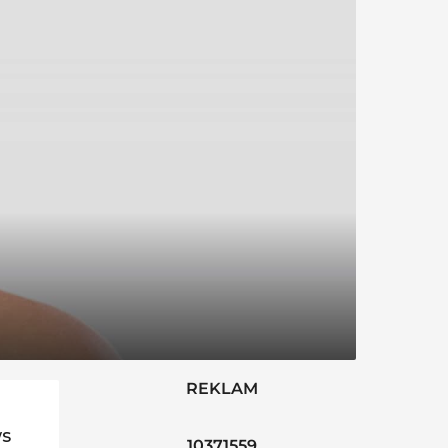
REKLAM
ws
10371559