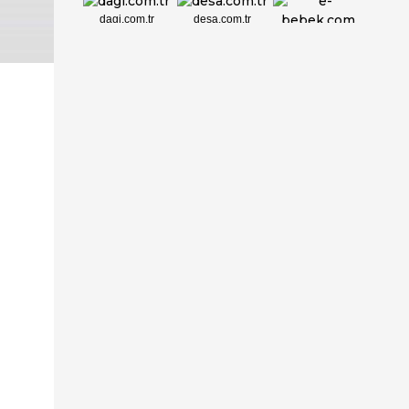
dagi.com.tr
desa.com.tr
e-bebek.com
elbisebul.com
emelpirlanta.c...
etatpur.com.tr
evdeeczane.com