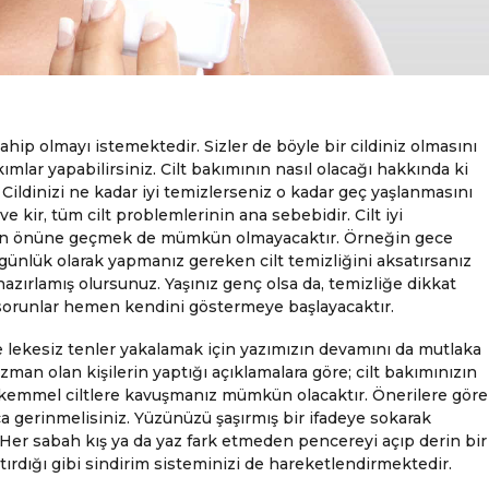
sahip olmayı istemektedir. Sizler de böyle bir cildiniz olmasını
kımlar yapabilirsiniz. Cilt bakımının nasıl olacağı hakkında ki
z. Cildinizi ne kadar iyi temizlerseniz o kadar geç yaşlanmasını
e kir, tüm cilt problemlerinin ana sebebidir. Cilt iyi
nın önüne geçmek de mümkün olmayacaktır. Örneğin gece
ünlük olarak yapmanız gereken cilt temizliğini aksatırsanız
 hazırlamış olursunuz. Yaşınız genç olsa da, temizliğe dikkat
bi sorunlar hemen kendini göstermeye başlayacaktır.
e lekesiz tenler yakalamak için yazımızın devamını da mutlaka
man olan kişilerin yaptığı açıklamalara göre; cilt bakımınızın
ükemmel ciltlere kavuşmanız mümkün olacaktır. Önerilere göre
 gerinmelisiniz. Yüzünüzü şaşırmış bir ifadeye sokarak
z. Her sabah kış ya da yaz fark etmeden pencereyi açıp derin bir
ttırdığı gibi sindirim sisteminizi de hareketlendirmektedir.