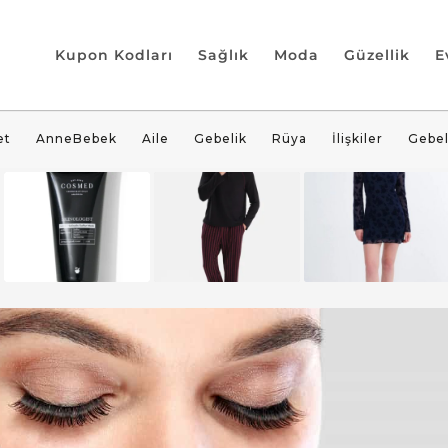
Kupon Kodları
Sağlık
Moda
Güzellik
E
et
AnneBebek
Aile
Gebelik
Rüya
İlişkiler
Gebel