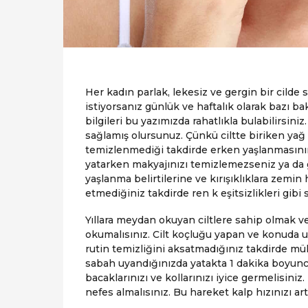
Her kadın parlak, lekesiz ve gergin bir cilde 
istiyorsanız günlük ve haftalık olarak bazı ba
bilgileri bu yazımızda rahatlıkla bulabilirsini
sağlamış olursunuz. Çünkü ciltte biriken yağ v
temizlenmediği takdirde erken yaşlanması
yatarken makyajınızı temizlemezseniz ya da g
yaşlanma belirtilerine ve kırışıklıklara zemin
etmediğiniz takdirde ren k eşitsizlikleri gi
Yıllara meydan okuyan ciltlere sahip olmak v
okumalısınız. Cilt koçluğu yapan ve konuda uz
rutin temizliğini aksatmadığınız takdirde m
sabah uyandığınızda yatakta 1 dakika boyunca
bacaklarınızı ve kollarınızı iyice germelisini
nefes almalısınız. Bu hareket kalp hızınızı ar