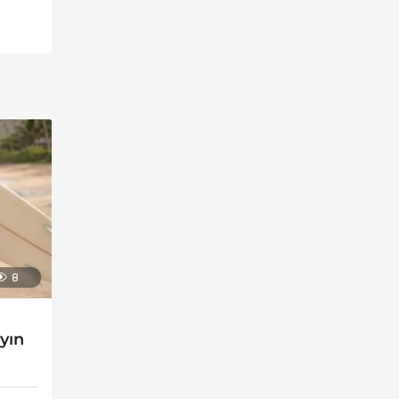
8
ayın