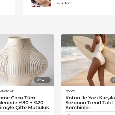
by
editor
4
KORASYON
MODA
ame Coco Tüm
Koton İle Yazı Karşıl
lerinde %80 + %20
Sezonun Trend Tatil
rimiyle Çifte Mutluluk
Kombinleri