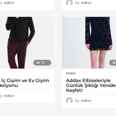
by
editor
by
editor
12
MODA
 İç Giyim ve Ev Giyim
Addax Elbiseleriyle
ksiyonu
Günlük Şıklığı Yenid
Keşfet!
by
editor
by
editor