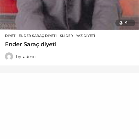
9
DIYET
ENDER SARAÇ DIYETI
,
SLIDER
,
YAZ DIYETI
Ender Saraç diyeti
by
admin