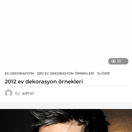
10
EV DEKORASYON
2012 EV DEKORASYON ÖRNEKLERI
,
SLIDER
2012 ev dekorasyon örnekleri
by
admin