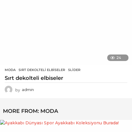
24
MODA
SIRT DEKOLTELI ELBISELER
,
SLIDER
Sırt dekolteli elbiseler
by
admin
MORE FROM:
MODA