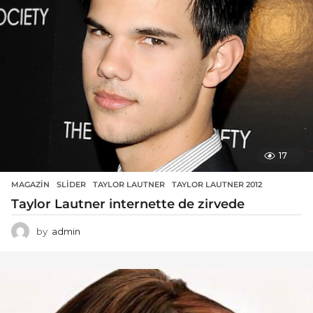
17
MAGAZIN
SLIDER
,
TAYLOR LAUTNER
,
TAYLOR LAUTNER 2012
Taylor Lautner internette de zirvede
by
admin