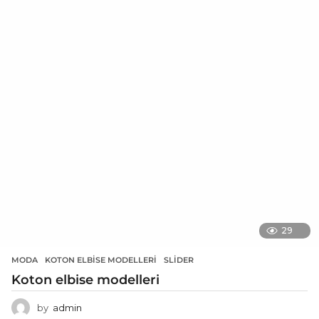
29
MODA
KOTON ELBISE MODELLERI
,
SLIDER
Koton elbise modelleri
by
admin