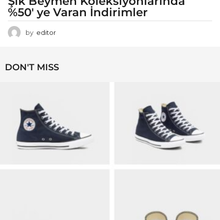
Şık Beymen Koleksiyonlarında
%50′ ye Varan İndirimler
by
editor
DON'T MISS