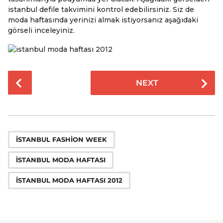
istanbul defile takvimini kontrol edebilirsiniz. Siz de
moda haftasında yerinizi almak istiyorsanız aşağıdaki
görseli inceleyiniz.
P
NEXT
o
s
t
P
,
,
a
ISTANBUL FASHION WEEK
g
ISTANBUL MODA HAFTASI
i
n
ISTANBUL MODA HAFTASI 2012
a
t
i