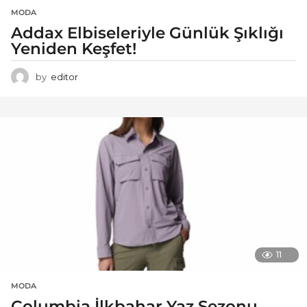
MODA
Addax Elbiseleriyle Günlük Şıklığı
Yeniden Keşfet!
by
editor
11
MODA
Columbia İlkbahar Yaz Sezonu