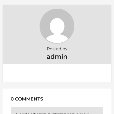
o
n
Posted by
admin
0 COMMENTS
E-posta adresiniz yayınlanmayacak.
Gerekli