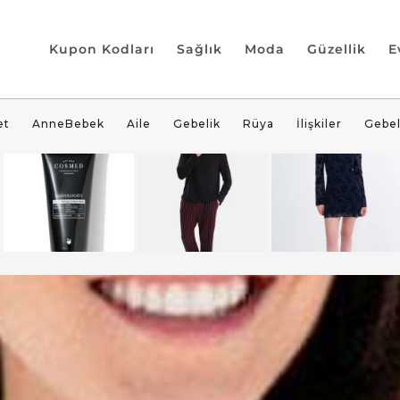
Kupon Kodları
Sağlık
Moda
Güzellik
E
et
AnneBebek
Aile
Gebelik
Rüya
İlişkiler
Gebel