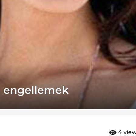
ı engellemek
4
vie