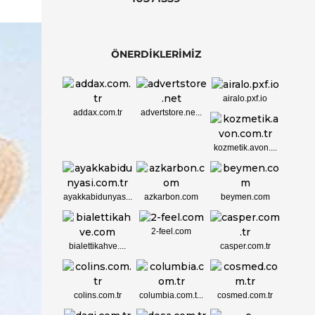
ÖNERDİKLERİMİZ
airalo.pxf.io
addax.com.tr
advertstore.ne...
kozmetik.avon....
ayakkabidunyas...
azkarbon.com
beymen.com
2-feel.com
bialettikahve....
casper.com.tr
colins.com.tr
columbia.com.t...
cosmed.com.tr