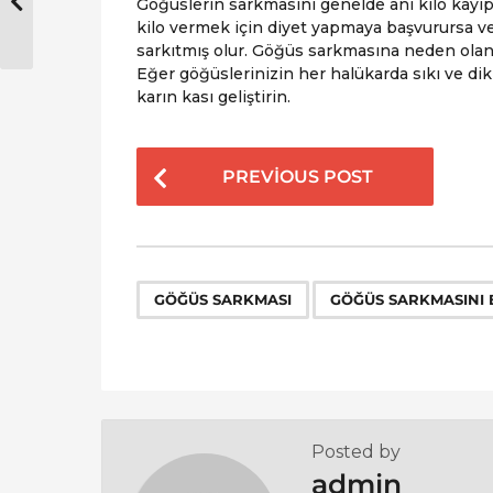
Göğüslerin sarkmasını genelde ani kilo kayıpl
kilo vermek için diyet yapmaya başvurursa ve 
sarkıtmış olur. Göğüs sarkmasına neden olan
Eğer göğüslerinizin her halükarda sıkı ve dik
karın kası geliştirin.
P
PREVIOUS POST
o
s
t
P
,
GÖĞÜS SARKMASI
GÖĞÜS SARKMASINI
a
g
i
n
a
Posted by
t
admin