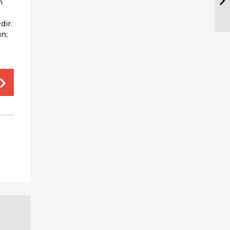
n
dir.
ın;