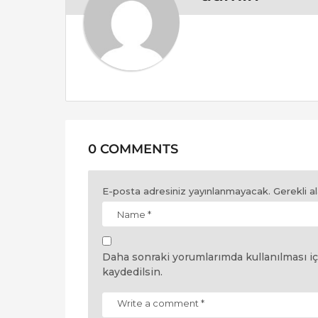
i
o
n
0 COMMENTS
E-posta adresiniz yayınlanmayacak.
Gerekli a
Daha sonraki yorumlarımda kullanılması iç
kaydedilsin.