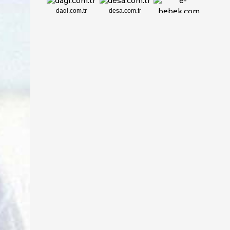
dagi.com.tr
desa.com.tr
e-bebek.com
elbisebul.com
emelpirlanta.c...
etatpur.com.tr
evdeeczane.com