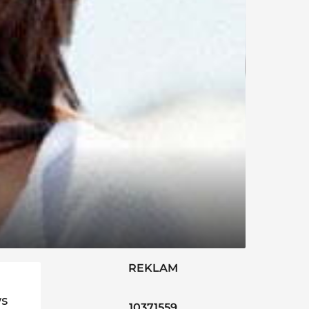
REKLAM
ws
10371559