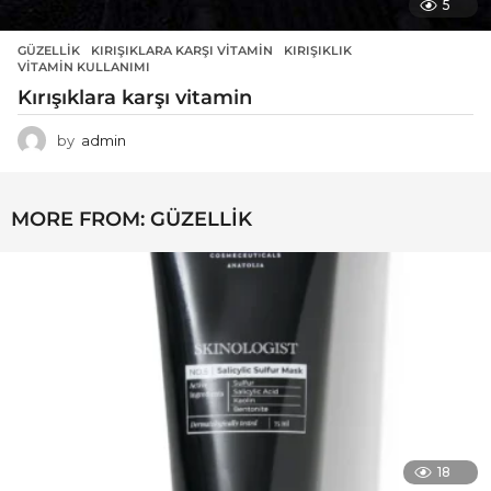
5
GÜZELLIK
KIRIŞIKLARA KARŞI VITAMIN
,
KIRIŞIKLIK
,
VITAMIN KULLANIMI
Kırışıklara karşı vitamin
by
admin
MORE FROM:
GÜZELLIK
18