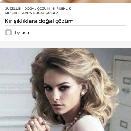
GÜZELLIK
DOĞAL ÇÖZÜM
,
KIRIŞIKLIK
,
KIRIŞIKLIKLARA DOĞAL ÇÖZÜM
Kırışıklıklara doğal çözüm
by
admin