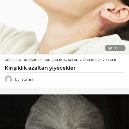
92
GÜZELLIK
KIRIŞIKLIK
,
KIRIŞIKLIK AZALTAN YIYECEKLER
,
YIYECEK
Kırışıklık azaltan yiyecekler
by
admin