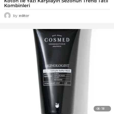
Koton İle Yazı Karşılayın Sezonun Trend Tatil
Kombinleri
by
editor
18