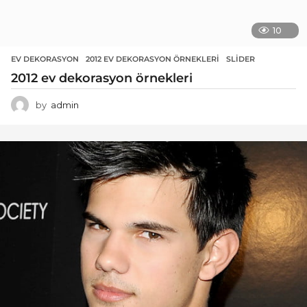
10
EV DEKORASYON
2012 EV DEKORASYON ÖRNEKLERI
,
SLIDER
2012 ev dekorasyon örnekleri
by
admin