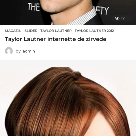
17
MAGAZIN
SLIDER
,
TAYLOR LAUTNER
,
TAYLOR LAUTNER 2012
Taylor Lautner internette de zirvede
by
admin