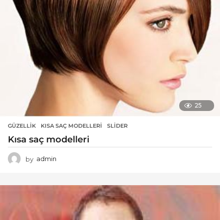
25
GÜZELLIK
KISA SAÇ MODELLERI
,
SLIDER
Kısa saç modelleri
by
admin