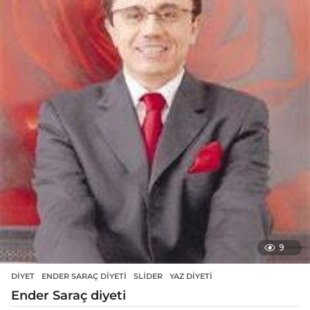
9
DIYET
ENDER SARAÇ DIYETI
,
SLIDER
,
YAZ DIYETI
Ender Saraç diyeti