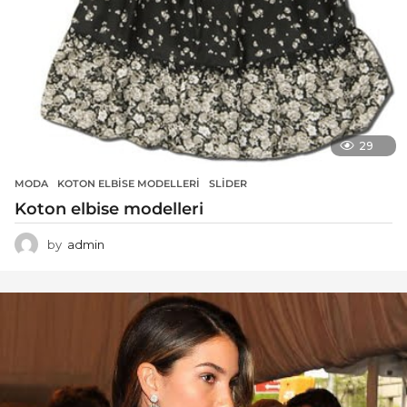
29
MODA
KOTON ELBISE MODELLERI
,
SLIDER
Koton elbise modelleri
by
admin