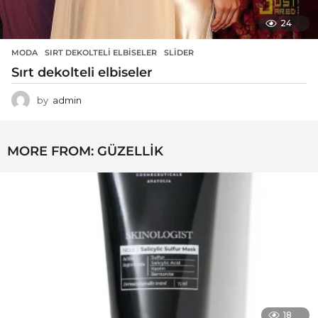
24
MODA
SIRT DEKOLTELI ELBISELER
,
SLIDER
Sırt dekolteli elbiseler
by
admin
MORE FROM:
GÜZELLIK
18