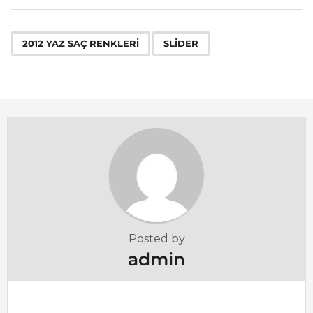
t
P
,
a
2012 YAZ SAÇ RENKLERI
SLIDER
g
i
n
a
t
i
o
n
Posted by
admin