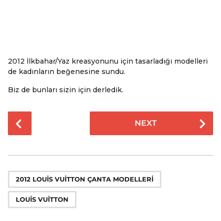
2012 İlkbahar/Yaz kreasyonunu için tasarladığı modelleri
de kadınların beğenesine sundu.
Biz de bunları sizin için derledik.
P
NEXT
o
s
t
P
,
a
2012 LOUIS VUITTON ÇANTA MODELLERI
g
LOUIS VUITTON
i
n