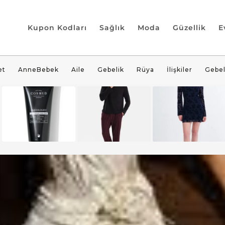
Kupon Kodları
Sağlık
Moda
Güzellik
E
et
AnneBebek
Aile
Gebelik
Rüya
İlişkiler
Gebel