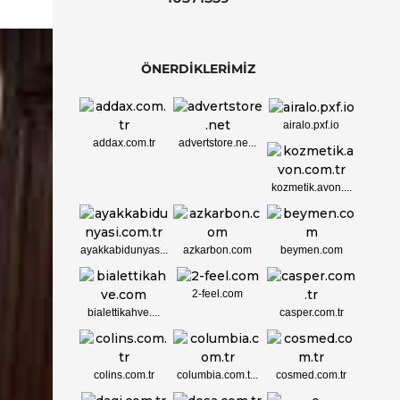
ÖNERDİKLERİMİZ
airalo.pxf.io
addax.com.tr
advertstore.ne...
kozmetik.avon....
ayakkabidunyas...
azkarbon.com
beymen.com
2-feel.com
bialettikahve....
casper.com.tr
colins.com.tr
columbia.com.t...
cosmed.com.tr