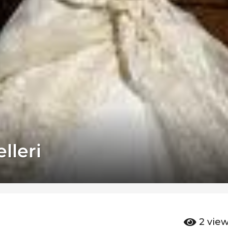
lleri
2
vie