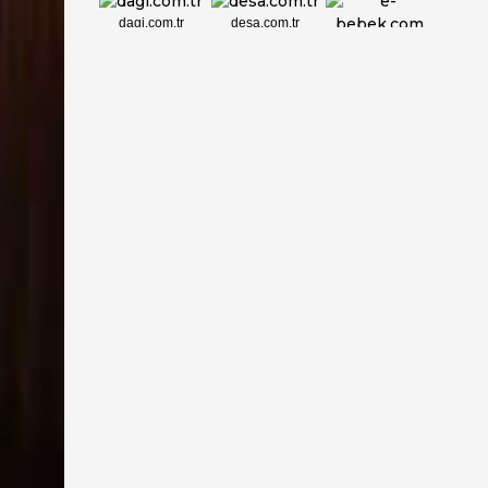
dagi.com.tr
desa.com.tr
e-bebek.com
elbisebul.com
emelpirlanta.c...
etatpur.com.tr
evdeeczane.com