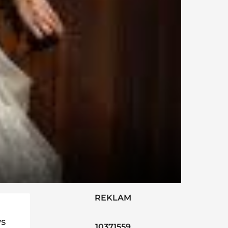
REKLAM
ws
10371559